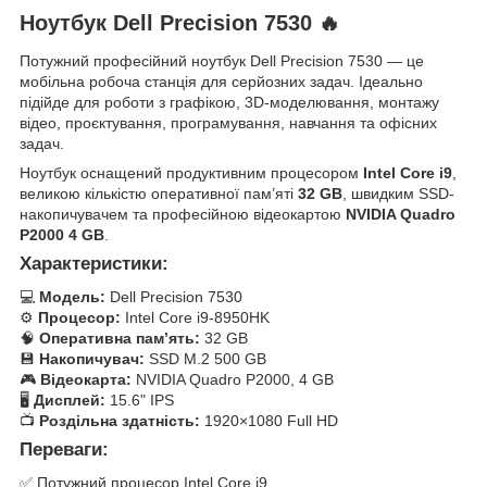
Ноутбук Dell Precision 7530 🔥
Потужний професійний ноутбук Dell Precision 7530 — це
мобільна робоча станція для серйозних задач. Ідеально
підійде для роботи з графікою, 3D-моделювання, монтажу
відео, проєктування, програмування, навчання та офісних
задач.
Ноутбук оснащений продуктивним процесором
Intel Core i9
,
великою кількістю оперативної пам’яті
32 GB
, швидким SSD-
накопичувачем та професійною відеокартою
NVIDIA Quadro
P2000 4 GB
.
Характеристики:
💻
Модель:
Dell Precision 7530
⚙️
Процесор:
Intel Core i9-8950HK
🧠
Оперативна пам’ять:
32 GB
💾
Накопичувач:
SSD M.2 500 GB
🎮
Відеокарта:
NVIDIA Quadro P2000, 4 GB
🖥
Дисплей:
15.6" IPS
📺
Роздільна здатність:
1920×1080 Full HD
Переваги:
✅ Потужний процесор Intel Core i9