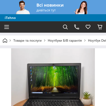
iTehno
Товари та послуги
Ноутбуки Б/В гарантія
Ноутбук Del