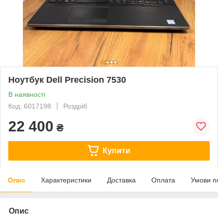
Ноутбук Dell Precision 7530
В наявності
Код: 6017198
Роздріб
22 400
₴
Купити
Опис
Характеристики
Доставка
Оплата
Умови п
Опис