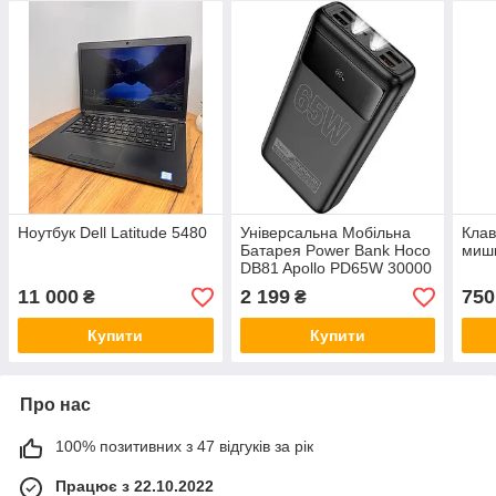
Ноутбук Dell Latitude 5480
Універсальна Мобільна
Клав
Батарея Power Bank Hoco
мишк
DB81 Apollo PD65W 30000
mAh (Чорний)
11 000
2 199
750
₴
₴
Купити
Купити
Про нас
100% позитивних з 47 відгуків за рік
Працює з 22.10.2022