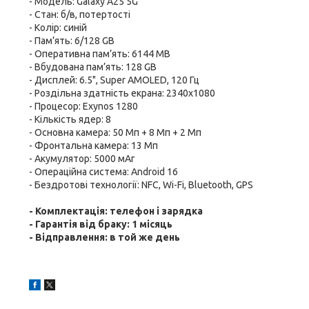
- Модель: Galaxy A25 5G
- Стан: б/в, потертості
- Колір: синій
- Пам’ять: 6/128 GB
- Оперативна пам’ять: 6144 MB
- Вбудована пам’ять: 128 GB
- Дисплей: 6.5", Super AMOLED, 120 Гц
- Роздільна здатність екрана: 2340x1080
- Процесор: Exynos 1280
- Кількість ядер: 8
- Основна камера: 50 Мп + 8 Мп + 2 Мп
- Фронтальна камера: 13 Мп
- Акумулятор: 5000 мАг
- Операційна система: Android 16
- Бездротові технології: NFC, Wi-Fi, Bluetooth, GPS
- Комплектація: телефон і зарядка
- Гарантія від браку: 1 місяць
- Відправлення: в той же день