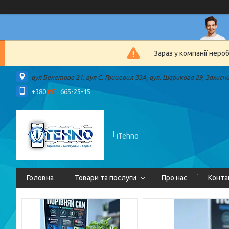
Зараз у компанії неро
вул Бекетова 21, вул С. Грицевця 33А, вул. Шарикова 29, Захисн
+380
(93)
665-25-15
iTehno
Головна
Товари та послуги
Про нас
Конта