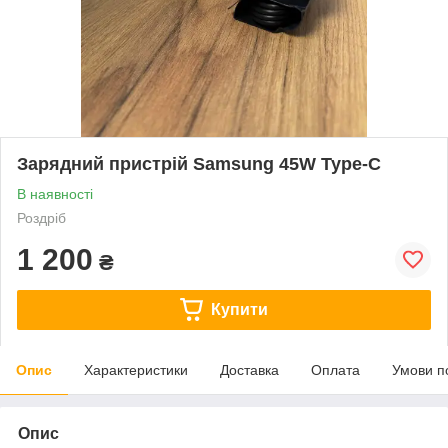
Зарядний пристрій Samsung 45W Type-C
В наявності
Роздріб
1 200
₴
Купити
Опис
Характеристики
Доставка
Оплата
Умови п
Опис