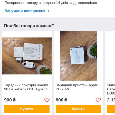
Повернення товару впродовж 14 днів за домовленістю
Всі умови повернення
Подібні товари компанії
Зарядний пристрій Xiaomi
Зарядний пристрій Apple
Унів
90 Вт, кабель USB Type C
PD 20W
Бата
DB81
mAh 
900
800
2 1
₴
₴
Купити
Купити