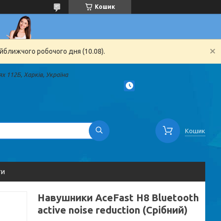
Кошик
йближчого робочого дня (10.08).
х 112Б, Харків, Україна
Кошик
ти
Навушники AceFast H8 Bluetooth
active noise reduction (Срібний)