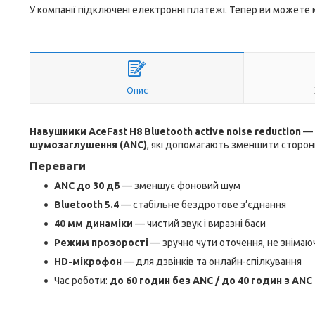
У компанії підключені електронні платежі. Тепер ви можете
Опис
Навушники AceFast H8 Bluetooth active noise reduction
— 
шумозаглушення (ANC)
, які допомагають зменшити сторонн
Переваги
ANC до 30 дБ
— зменшує фоновий шум
Bluetooth 5.4
— стабільне бездротове з’єднання
40 мм динаміки
— чистий звук і виразні баси
Режим прозорості
— зручно чути оточення, не зніма
HD-мікрофон
— для дзвінків та онлайн-спілкування
Час роботи:
до 60 годин без ANC / до 40 годин з ANC