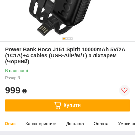
Power Bank Hoco J151 Spirit 10000mAh 5V/2A
(1C1A)+4 cables (USB-A/iP/M/T) з ліхтарем
(Чорний)
В наявності
Роздріб
999
₴
Купити
Опис
Характеристики
Доставка
Оплата
Умови п