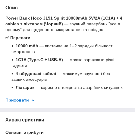
Опис
Power Bank Hoco J151 Spirit 10000mAh 5V/2A (1C1A) + 4
cables з ліхтарем (Чорний)
— зручний павербанк “усе в
одному” для щоденного використання та поїздок.
✅ Переваги
10000 mAh
— вистачає на 1–2 зарядки більшості
смартфонів
1C1A (Type-C + USB-A)
— можна заряджати різні
гаджети
4 вбудовані кабелі
— максимум зручності без
зайвих аксесуарів
Ліхтарик
— корисно в темряві та аварійних ситуаціях
Приховати
Характеристики
Основні атрибути