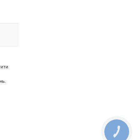
тити
нь.
КНОПКА
ЗВ'ЯЗКУ