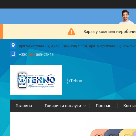
Зараз у компанії неробочи
вул Бекетова 21, вул С. Грицевця 33А, вул. Шарикова 29, Захисн
+380
(93)
665-25-15
iTehno
Головна
Товари та послуги
Про нас
Конта