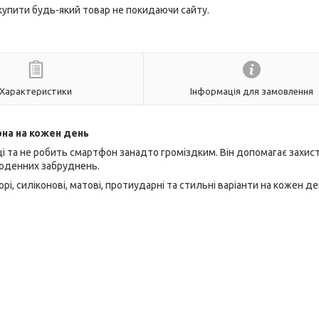
 купити будь-який товар не покидаючи сайту.
Характеристики
Інформація для замовлення
она на кожен день
і та не робить смартфон занадто громіздким. Він допомагає захис
 щоденних забруднень.
зорі, силіконові, матові, протиударні та стильні варіанти на кожен де