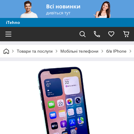
iTehno
Товари та послуги
Мобільні телефони
б/в IPhone