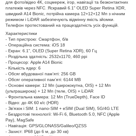
для фото/відео 4K, соцмереж, ігор, навігації та безконтактних
платежів через NFC. Яскравий 6.1" OLED Super Retina XDR,
швидкий A14 Bionic, потрійна камера 12+12+12 Мп з нічним
режимом і LiDAR забезпечують відмінну якість зйомки.
Телефон протестований на працездатність усіх функцій.
Характеристики
- Тип пристрою: Смартфон, б/в
- Операційна система: iOS 18
- Екран: 6.1", OLED (Super Retina XDR), 60 Гц
- Роздільна здатність: 2532x1170, 460 ppi
- Процесор: Apple A14 Bionic
- Кількість ядер: 6
- Обсяг вбудованої пам’яті: 256 GB
- Обсяг оперативної пам’яті: 6144 MB
- Основні камери: 12 Мп (ширококутна, OIS) + 12 Мп
(ультраширока) + 12 Мп (теле, OIS) + LiDAR
- Фронтальна камера: 12 Мп (TrueDepth), Face ID
- Відео: до 4K 60 к/с (HDR)
- Зв’язок і SIM: 1 nano-SIM + eSIM (Dual SIM), 5G/4G LTE
- Бездротові технології: Wi-Fi 6, Bluetooth 5.0, NFC (Apple
Pay), MagSafe
- Навігація: GPS/GLONASS/Galileo/QZSS
- Захист: IP68 (до 6 м, до 30 хв)