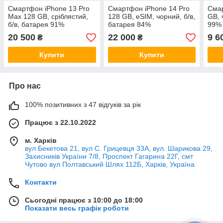
Смартфон iPhone 13 Pro
Смартфон iPhone 14 Pro
Смар
Max 128 GB, сріблястий,
128 GB, eSIM, чорний, б/в,
GB, 
б/в, батарея 91%
батарея 84%
99%
20 500
22 000
9 6
₴
₴
Купити
Купити
Про нас
100% позитивних з 47 відгуків за рік
Працює з 22.10.2022
м. Харків
вул Бекетова 21, вул С. Грицевця 33А, вул. Шарикова 29,
Захисників України 7/8, Проспект Гагарина 22Г, смт
Чутово вул Полтавський Шлях 112Б, Харків, Україна
Контакти
Сьогодні працює з 10:00 до 18:00
Показати весь графік роботи