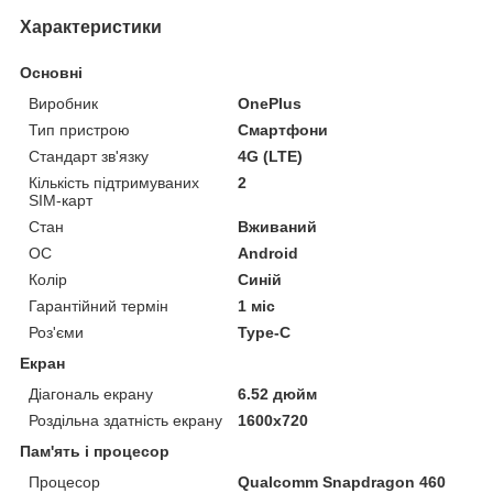
Характеристики
Основні
Виробник
OnePlus
Тип пристрою
Смартфони
Стандарт зв'язку
4G (LTE)
Кількість підтримуваних
2
SIM-карт
Стан
Вживаний
ОС
Android
Колір
Синій
Гарантійний термін
1 міс
Роз'єми
Type-C
Екран
Діагональ екрану
6.52 дюйм
Роздільна здатність екрану
1600x720
Пам'ять і процесор
Процесор
Qualcomm Snapdragon 460