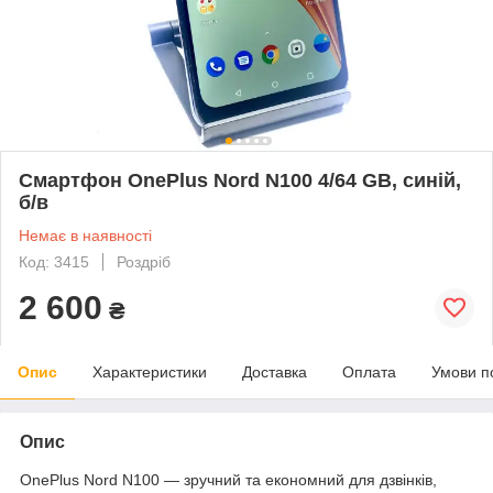
Смартфон OnePlus Nord N100 4/64 GB, синій,
б/в
Немає в наявності
Код: 3415
Роздріб
2 600
₴
Опис
Характеристики
Доставка
Оплата
Умови п
Опис
OnePlus Nord N100 — зручний та економний для дзвінків,