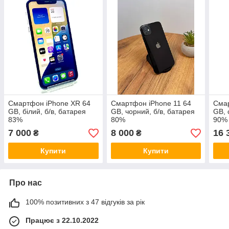
Смартфон iPhone XR 64
Смартфон iPhone 11 64
Смар
GB, білий, б/в, батарея
GB, чорний, б/в, батарея
GB, 
83%
80%
90%
7 000
8 000
16 
₴
₴
Купити
Купити
Про нас
100% позитивних з 47 відгуків за рік
Працює з 22.10.2022