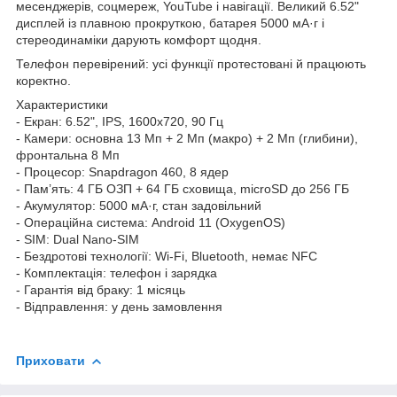
месенджерів, соцмереж, YouTube і навігації. Великий 6.52"
дисплей із плавною прокруткою, батарея 5000 мА·г і
стереодинаміки дарують комфорт щодня.
Телефон перевірений: усі функції протестовані й працюють
коректно.
Характеристики
- Екран: 6.52", IPS, 1600x720, 90 Гц
- Камери: основна 13 Мп + 2 Мп (макро) + 2 Мп (глибини),
фронтальна 8 Мп
- Процесор: Snapdragon 460, 8 ядер
- Пам’ять: 4 ГБ ОЗП + 64 ГБ сховища, microSD до 256 ГБ
- Акумулятор: 5000 мА·г, стан задовільний
- Операційна система: Android 11 (OxygenOS)
- SIM: Dual Nano-SIM
- Бездротові технології: Wi-Fi, Bluetooth, немає NFC
- Комплектація: телефон і зарядка
- Гарантія від браку: 1 місяць
- Відправлення: у день замовлення
Приховати