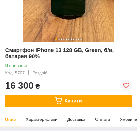
Смартфон iPhone 13 128 GB, Green, б/в,
батарея 90%
В наявності
Код: 5707
Роздріб
16 300
₴
Купити
Опис
Характеристики
Доставка
Оплата
Умови п