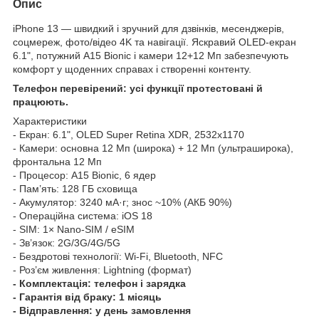
Опис
iPhone 13 — швидкий і зручний для дзвінків, месенджерів,
соцмереж, фото/відео 4K та навігації. Яскравий OLED-екран
6.1", потужний A15 Bionic і камери 12+12 Мп забезпечують
комфорт у щоденних справах і створенні контенту.
Телефон перевірений: усі функції протестовані й
працюють.
Характеристики
- Екран: 6.1", OLED Super Retina XDR, 2532x1170
- Камери: основна 12 Мп (широка) + 12 Мп (ультраширока),
фронтальна 12 Мп
- Процесор: A15 Bionic, 6 ядер
- Пам’ять: 128 ГБ сховища
- Акумулятор: 3240 мА·г; знос ~10% (АКБ 90%)
- Операційна система: iOS 18
- SIM: 1× Nano-SIM / eSIM
- Зв’язок: 2G/3G/4G/5G
- Бездротові технології: Wi-Fi, Bluetooth, NFC
- Роз’єм живлення: Lightning (формат)
- Комплектація: телефон і зарядка
- Гарантія від браку: 1 місяць
- Відправлення: у день замовлення