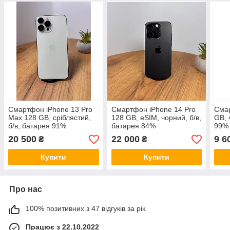
Смартфон iPhone 13 Pro
Смартфон iPhone 14 Pro
Смар
Max 128 GB, сріблястий,
128 GB, eSIM, чорний, б/в,
GB, 
б/в, батарея 91%
батарея 84%
99%
20 500
22 000
9 6
₴
₴
Купити
Купити
Про нас
100% позитивних з 47 відгуків за рік
Працює з 22.10.2022